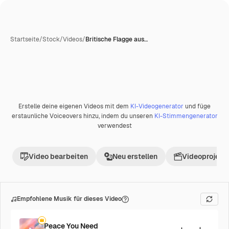
Startseite
/
Stock
/
Videos
/
Britische Flagge aus…
Erstelle deine eigenen Videos mit dem
KI-Videogenerator
und füge
Premium
erstaunliche Voiceovers hinzu, indem du unseren
KI-Stimmengenerator
verwendest
Video bearbeiten
Neu erstellen
Videoprojekt 
Empfohlene Musik für dieses Video
Peace You Need