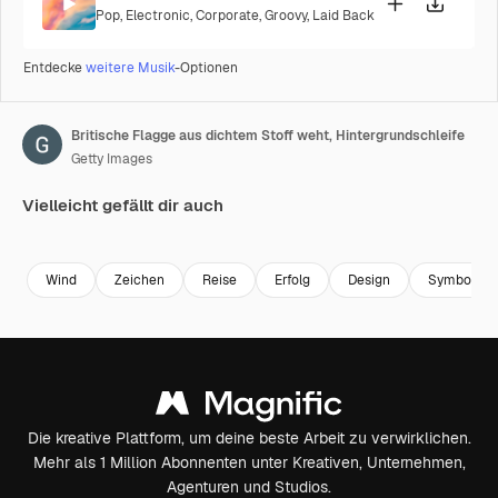
Pop
,
Electronic
,
Corporate
,
Groovy
,
Laid Back
Entdecke
weitere Musik
-Optionen
Britische Flagge aus dichtem Stoff weht, Hintergrundschleife
Getty Images
Vielleicht gefällt dir auch
Premium
Premium
Generiert von KI
Premium
Premium
Wind
Zeichen
Reise
Erfolg
Design
Symbol
Die kreative Plattform, um deine beste Arbeit zu verwirklichen.
Mehr als 1 Million Abonnenten unter Kreativen, Unternehmen,
Agenturen und Studios.