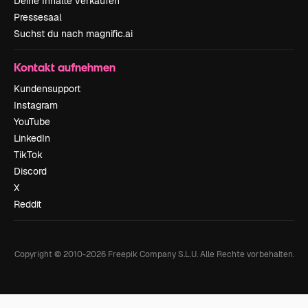
Deine Inhalte verkaufen
Pressesaal
Suchst du nach magnific.ai
Kontakt aufnehmen
Kundensupport
Instagram
YouTube
LinkedIn
TikTok
Discord
X
Reddit
Copyright © 2010-
2026
Freepik Company S.L.U.
Alle Rechte vorbehalten
.