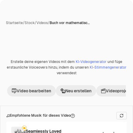
Startseite
/
Stock
/
Videos
/
Buch vor mathematisc…
Erstelle deine eigenen Videos mit dem
KI-Videogenerator
und füge
Premium
erstaunliche Voiceovers hinzu, indem du unseren
KI-Stimmengenerator
verwendest
Video bearbeiten
Neu erstellen
Videoprojekt 
Empfohlene Musik für dieses Video
Seamlessly Loved