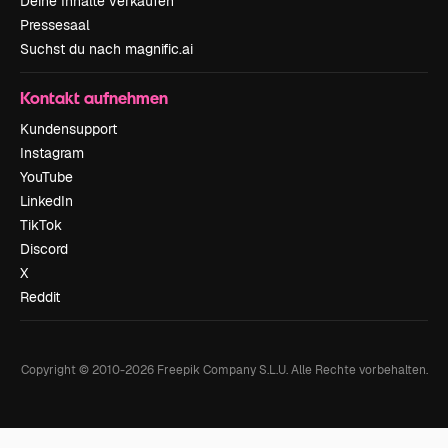
Deine Inhalte verkaufen
Pressesaal
Suchst du nach magnific.ai
Kontakt aufnehmen
Kundensupport
Instagram
YouTube
LinkedIn
TikTok
Discord
X
Reddit
Copyright © 2010-
2026
Freepik Company S.L.U.
Alle Rechte vorbehalten
.