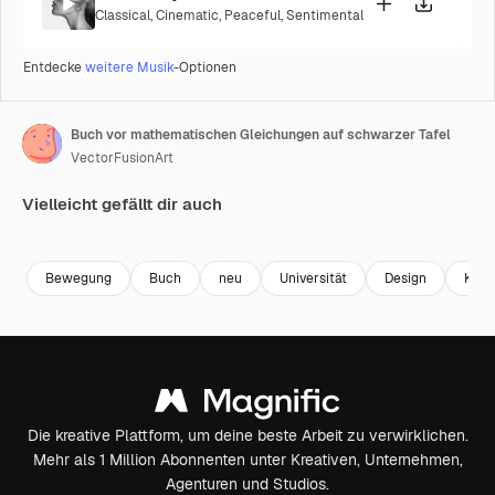
Classical
,
Cinematic
,
Peaceful
,
Sentimental
Entdecke
weitere Musik
-Optionen
Buch vor mathematischen Gleichungen auf schwarzer Tafel
VectorFusionArt
Vielleicht gefällt dir auch
Premium
Premium
Generiert von KI
Premium
Premium
Bewegung
Buch
neu
Universität
Design
Krei
Die kreative Plattform, um deine beste Arbeit zu verwirklichen.
Mehr als 1 Million Abonnenten unter Kreativen, Unternehmen,
Agenturen und Studios.