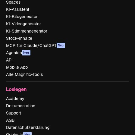
Spaces
KI-Assistent
KI-Bildgenerator
KI-Videogenerator
KI-Stimmengenerator
Stock-Inhalte
MCP für Claude/ChatGPT
Neu
Agenten
Neu
API
Mobile App
Alle Magnific-Tools
Loslegen
Academy
Dokumentation
Support
AGB
Datenschutzerklärung
Originale
Neu