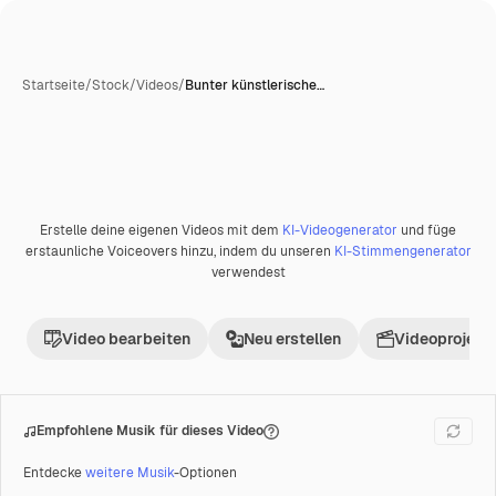
Startseite
/
Stock
/
Videos
/
Bunter künstlerische…
Erstelle deine eigenen Videos mit dem
KI-Videogenerator
und füge
Premium
erstaunliche Voiceovers hinzu, indem du unseren
KI-Stimmengenerator
verwendest
Video bearbeiten
Neu erstellen
Videoprojekt 
Empfohlene Musik für dieses Video
Entdecke
weitere Musik
-Optionen