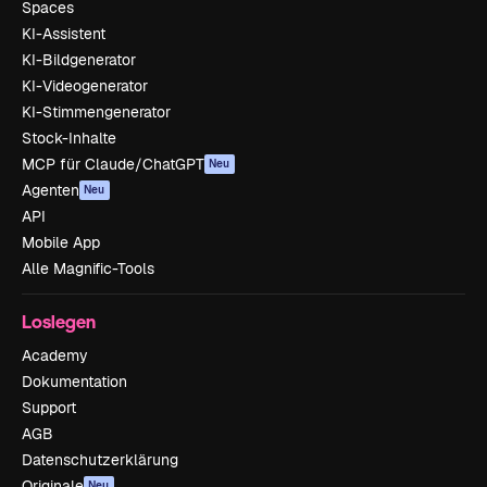
Spaces
KI-Assistent
KI-Bildgenerator
KI-Videogenerator
KI-Stimmengenerator
Stock-Inhalte
MCP für Claude/ChatGPT
Neu
Agenten
Neu
API
Mobile App
Alle Magnific-Tools
Loslegen
Academy
Dokumentation
Support
AGB
Datenschutzerklärung
Originale
Neu