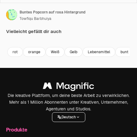
Buntes Popcorn auf rosa Hintergrund
Towfiqu Barbhuiya
Vielleicht gefällt dir auch
Premium
Premium
Premium
Premium
rot
orange
Weiß
Gelb
Lebensmittel
bunt
Die kreative Plattform, um deine beste Arbeit zu verwirklichen.
Mehr als 1 Million Abonnenten unter Kreativen, Unternehmen,
Agenturen und Studios.
Deutsch
Produkte