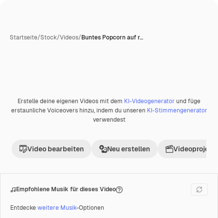
Startseite
/
Stock
/
Videos
/
Buntes Popcorn auf r…
Erstelle deine eigenen Videos mit dem
KI-Videogenerator
und füge
Premium
erstaunliche Voiceovers hinzu, indem du unseren
KI-Stimmengenerator
verwendest
Video bearbeiten
Neu erstellen
Videoprojekt 
Empfohlene Musik für dieses Video
Entdecke
weitere Musik
-Optionen