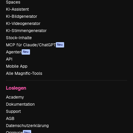
Spaces
KI-Assistent
KI-Bildgenerator
KI-Videogenerator
KI-Stimmengenerator
Stock-Inhalte
MCP für Claude/ChatGPT
Neu
Agenten
Neu
API
Mobile App
Alle Magnific-Tools
Loslegen
Academy
Dokumentation
Support
AGB
Datenschutzerklärung
Originale
Neu