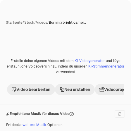
Startseite
/
Stock
/
Videos
/
Burning bright campi…
Erstelle deine eigenen Videos mit dem
KI-Videogenerator
und füge
Premium
erstaunliche Voiceovers hinzu, indem du unseren
KI-Stimmengenerator
verwendest
Video bearbeiten
Neu erstellen
Videoprojekt 
Empfohlene Musik für dieses Video
Entdecke
weitere Musik
-Optionen