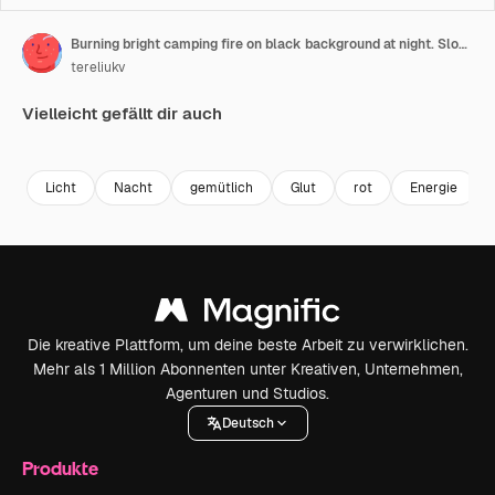
Burning bright camping fire on black background at night. Slow motion shot of fire sparks moving on dark. Close-up
tereliukv
Vielleicht gefällt dir auch
Premium
Premium
Premium
Premium
Licht
Nacht
gemütlich
Glut
rot
Energie
Die kreative Plattform, um deine beste Arbeit zu verwirklichen.
Mehr als 1 Million Abonnenten unter Kreativen, Unternehmen,
Agenturen und Studios.
Deutsch
Produkte