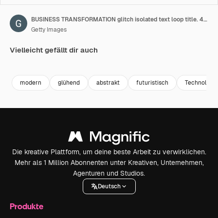
BUSINESS TRANSFORMATION glitch isolated text loop title. 4K 3D isolated Business Transformation silver text glitch animation isolate using QuickTime Alpha Channel ProRes 4444 for title composition.
Getty Images
Vielleicht gefällt dir auch
Premium
Premium
Premium
Premium
modern
glühend
abstrakt
futuristisch
Technologie
Die kreative Plattform, um deine beste Arbeit zu verwirklichen.
Mehr als 1 Million Abonnenten unter Kreativen, Unternehmen,
Agenturen und Studios.
Deutsch
Produkte