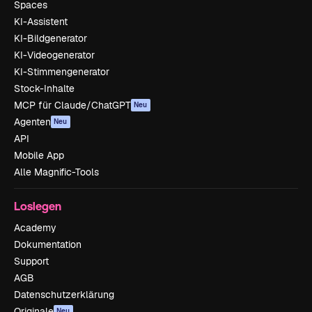
Spaces
KI-Assistent
KI-Bildgenerator
KI-Videogenerator
KI-Stimmengenerator
Stock-Inhalte
MCP für Claude/ChatGPT
Neu
Agenten
Neu
API
Mobile App
Alle Magnific-Tools
Loslegen
Academy
Dokumentation
Support
AGB
Datenschutzerklärung
Originale
Neu