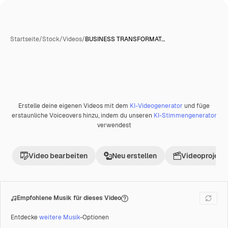
Startseite
/
Stock
/
Videos
/
BUSINESS TRANSFORMAT…
Erstelle deine eigenen Videos mit dem
KI-Videogenerator
und füge
Premium
erstaunliche Voiceovers hinzu, indem du unseren
KI-Stimmengenerator
verwendest
Video bearbeiten
Neu erstellen
Videoprojekt 
Empfohlene Musik für dieses Video
Entdecke
weitere Musik
-Optionen