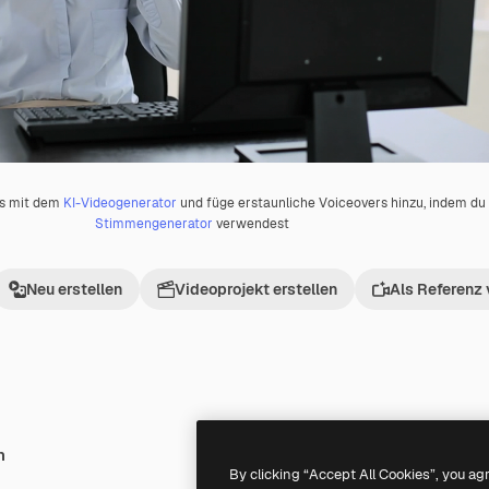
os mit dem
KI-Videogenerator
und füge erstaunliche Voiceovers hinzu, indem d
Stimmengenerator
verwendest
Neu erstellen
Videoprojekt erstellen
Als Referenz
h
Premium
Premium
Generiert von KI
By clicking “Accept All Cookies”, you ag