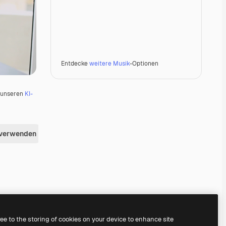
Entdecke
weitere Musik
-Optionen
u unseren
KI-
 verwenden
Premium
Premium
Premium
Premium
ree to the storing of cookies on your device to enhance site