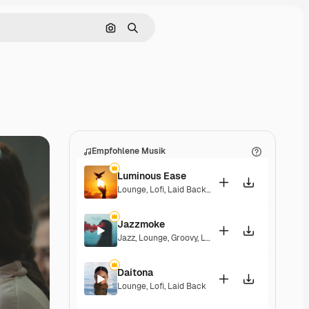
Nach Bild suchen
Suchen
Empfohlene Musik
Luminous Ease
Lounge
,
Lofi
,
Laid Back
,
Hopeful
Jazzmoke
Jazz
,
Lounge
,
Groovy
,
Laid Back
,
Elegant
Daitona
Lounge
,
Lofi
,
Laid Back