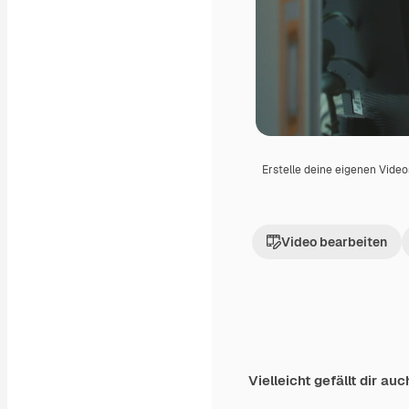
Erstelle deine eigenen Vide
Video bearbeiten
Vielleicht gefällt dir auc
Premium
Premium