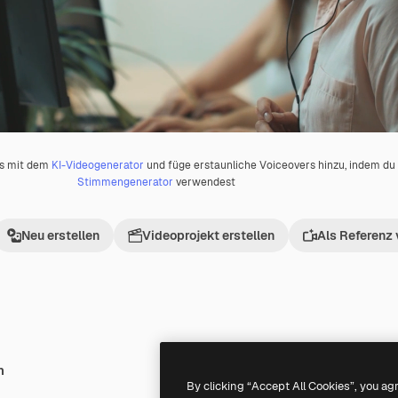
os mit dem
KI-Videogenerator
und füge erstaunliche Voiceovers hinzu, indem d
Stimmengenerator
verwendest
Neu erstellen
Videoprojekt erstellen
Als Referenz
h
Premium
Premium
Generiert von KI
By clicking “Accept All Cookies”, you ag