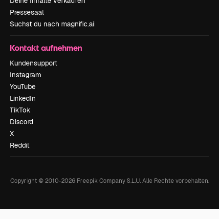
Deine Inhalte verkaufen
Pressesaal
Suchst du nach magnific.ai
Kontakt aufnehmen
Kundensupport
Instagram
YouTube
LinkedIn
TikTok
Discord
X
Reddit
Copyright © 2010-
2026
Freepik Company S.L.U.
Alle Rechte vorbehalten
.