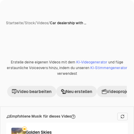
Startseite
/
Stock
/
Videos
/
Car dealership with …
Erstelle deine eigenen Videos mit dem
KI-Videogenerator
und füge
Premium
erstaunliche Voiceovers hinzu, indem du unseren
KI-Stimmengenerator
verwendest
Video bearbeiten
Neu erstellen
Videoprojekt 
Empfohlene Musik für dieses Video
Golden Skies