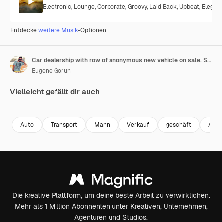
Electronic
,
Lounge
,
Corporate
,
Groovy
,
Laid Back
,
Upbeat
,
Elegan
Entdecke
weitere Musik
-Optionen
Car dealership with row of anonymous new vehicle on sale. Showroom with shiny auto. Automotive
Eugene Gorun
Vielleicht gefällt dir auch
Premium
Premium
Premium
Premium
Auto
Transport
Mann
Verkauf
geschäft
Arbe
Die kreative Plattform, um deine beste Arbeit zu verwirklichen.
Mehr als 1 Million Abonnenten unter Kreativen, Unternehmen,
Agenturen und Studios.