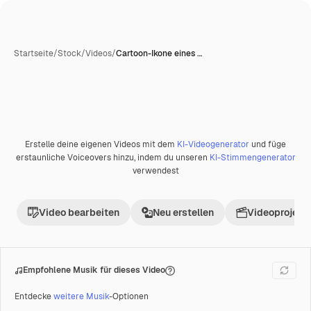
Startseite
/
Stock
/
Videos
/
Cartoon-Ikone eines …
Erstelle deine eigenen Videos mit dem
KI-Videogenerator
und füge
Premium
erstaunliche Voiceovers hinzu, indem du unseren
KI-Stimmengenerator
verwendest
Video bearbeiten
Neu erstellen
Videoprojekt 
Empfohlene Musik für dieses Video
Entdecke
weitere Musik
-Optionen