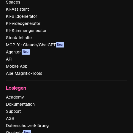
Spaces
KI-Assistent
KI-Bildgenerator
KI-Videogenerator
KI-Stimmengenerator
Stock-Inhalte
MCP für Claude/ChatGPT
Neu
Agenten
Neu
API
Mobile App
Alle Magnific-Tools
Loslegen
Academy
Dokumentation
Support
AGB
Datenschutzerklärung
Originale
Neu