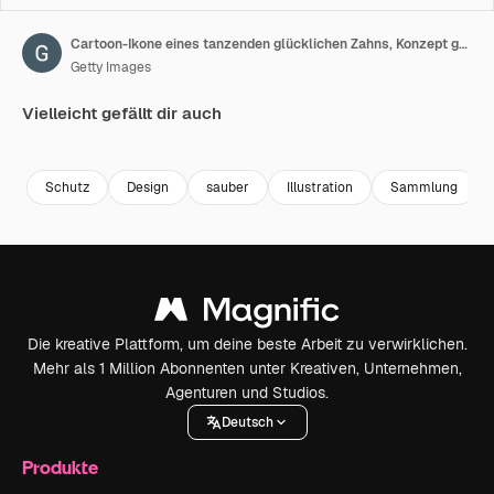
Cartoon-Ikone eines tanzenden glücklichen Zahns, Konzept gesunder Zähne, Loop auf orangefarbenem Hintergrund
Getty Images
Vielleicht gefällt dir auch
Premium
Premium
Premium
Premium
Schutz
Design
sauber
Illustration
Sammlung
Die kreative Plattform, um deine beste Arbeit zu verwirklichen.
Mehr als 1 Million Abonnenten unter Kreativen, Unternehmen,
Agenturen und Studios.
Deutsch
Produkte