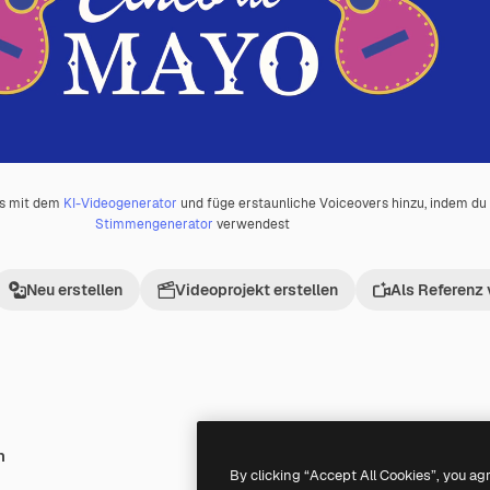
os mit dem
KI-Videogenerator
und füge erstaunliche Voiceovers hinzu, indem d
Stimmengenerator
verwendest
Neu erstellen
Videoprojekt erstellen
Als Referenz
h
Premium
Premium
By clicking “Accept All Cookies”, you ag