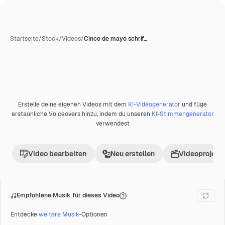
Startseite
/
Stock
/
Videos
/
Cinco de mayo schrif…
Erstelle deine eigenen Videos mit dem
KI-Videogenerator
und füge
Premium
erstaunliche Voiceovers hinzu, indem du unseren
KI-Stimmengenerator
verwendest
Video bearbeiten
Neu erstellen
Videoprojekt 
Empfohlene Musik für dieses Video
Entdecke
weitere Musik
-Optionen