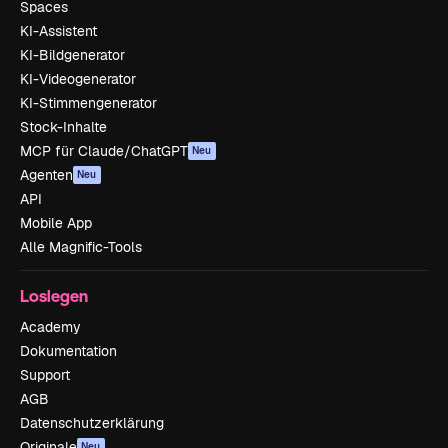
Spaces
KI-Assistent
KI-Bildgenerator
KI-Videogenerator
KI-Stimmengenerator
Stock-Inhalte
MCP für Claude/ChatGPT
Neu
Agenten
Neu
API
Mobile App
Alle Magnific-Tools
Loslegen
Academy
Dokumentation
Support
AGB
Datenschutzerklärung
Originale
Neu