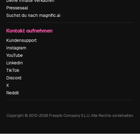
Deine Inhalte verkaufen
Pressesaal
Suchst du nach magnific.ai
Kontakt aufnehmen
Kundensupport
Instagram
YouTube
LinkedIn
TikTok
Discord
X
Reddit
Copyright © 2010-
2026
Freepik Company S.L.U.
Alle Rechte vorbehalten
.