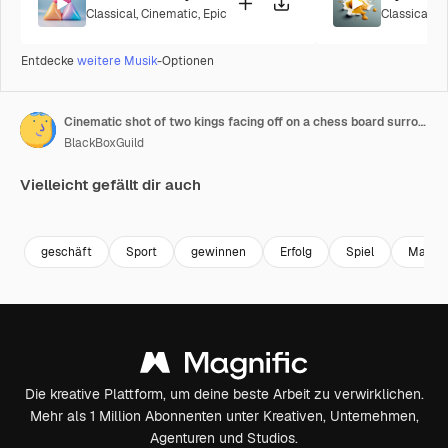
Classical
,
Cinematic
,
Epic
Classical
,
C
Entdecke
weitere Musik
-Optionen
Cinematic shot of two kings facing off on a chess board surrounded by pawns
BlackBoxGuild
Vielleicht gefällt dir auch
Premium
Premium
Premium
Premium
geschäft
Sport
gewinnen
Erfolg
Spiel
Macht
Die kreative Plattform, um deine beste Arbeit zu verwirklichen.
Mehr als 1 Million Abonnenten unter Kreativen, Unternehmen,
Agenturen und Studios.