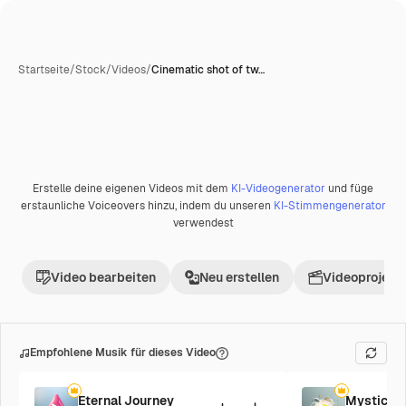
Startseite
/
Stock
/
Videos
/
Cinematic shot of tw…
Erstelle deine eigenen Videos mit dem
KI-Videogenerator
und füge
Premium
erstaunliche Voiceovers hinzu, indem du unseren
KI-Stimmengenerator
verwendest
Video bearbeiten
Neu erstellen
Videoprojekt 
Empfohlene Musik für dieses Video
Eternal Journey
Mystic R