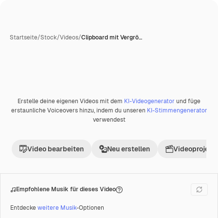
Startseite
/
Stock
/
Videos
/
Clipboard mit Vergrö…
Erstelle deine eigenen Videos mit dem
KI-Videogenerator
und füge
Premium
erstaunliche Voiceovers hinzu, indem du unseren
KI-Stimmengenerator
verwendest
Video bearbeiten
Neu erstellen
Videoprojekt 
Empfohlene Musik für dieses Video
Entdecke
weitere Musik
-Optionen