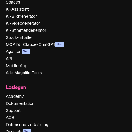
Spaces
KI-Assistent
KI-Bildgenerator
KI-Videogenerator
KI-Stimmengenerator
Stock-Inhalte
MCP für Claude/ChatGPT
Neu
Agenten
Neu
API
Mobile App
Alle Magnific-Tools
Loslegen
Academy
Dokumentation
Support
AGB
Datenschutzerklärung
Originale
Neu