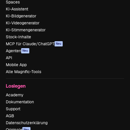
Spaces
KI-Assistent
KI-Bildgenerator
KI-Videogenerator
KI-Stimmengenerator
Stock-Inhalte
MCP für Claude/ChatGPT
Neu
Agenten
Neu
API
Mobile App
Alle Magnific-Tools
Loslegen
Academy
Dokumentation
Support
AGB
Datenschutzerklärung
Originale
Neu