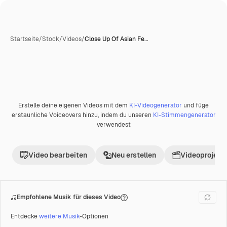
Startseite
/
Stock
/
Videos
/
Close Up Of Asian Fe…
Erstelle deine eigenen Videos mit dem
KI-Videogenerator
und füge
Premium
erstaunliche Voiceovers hinzu, indem du unseren
KI-Stimmengenerator
verwendest
Video bearbeiten
Neu erstellen
Videoprojekt 
Empfohlene Musik für dieses Video
Entdecke
weitere Musik
-Optionen