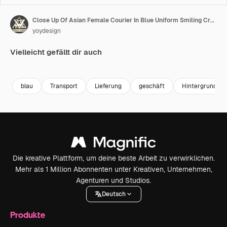
Close Up Of Asian Female Courier In Blue Uniform Smiling Crossing Her Arms On Green Screen Background In The Studio
yoydesign
Vielleicht gefällt dir auch
Premium
Premium
Premium
Premium
blau
Transport
Lieferung
geschäft
Hintergrund
Die kreative Plattform, um deine beste Arbeit zu verwirklichen.
Mehr als 1 Million Abonnenten unter Kreativen, Unternehmen,
Agenturen und Studios.
Deutsch
Produkte