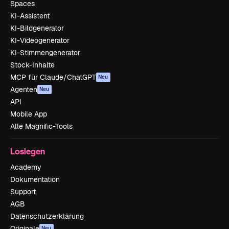
Spaces
KI-Assistent
KI-Bildgenerator
KI-Videogenerator
KI-Stimmengenerator
Stock-Inhalte
MCP für Claude/ChatGPT
Neu
Agenten
Neu
API
Mobile App
Alle Magnific-Tools
Loslegen
Academy
Dokumentation
Support
AGB
Datenschutzerklärung
Originale
Neu