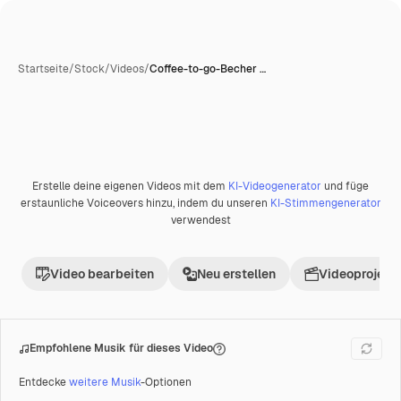
Startseite
/
Stock
/
Videos
/
Coffee-to-go-Becher …
KI-generiert
Erstelle deine eigenen Videos mit dem
KI-Videogenerator
und füge
Premium
erstaunliche Voiceovers hinzu, indem du unseren
KI-Stimmengenerator
verwendest
Video bearbeiten
Neu erstellen
Videoprojekt 
Empfohlene Musik für dieses Video
Entdecke
weitere Musik
-Optionen