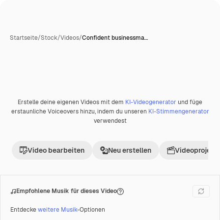
Startseite
/
Stock
/
Videos
/
Confident businessma…
Erstelle deine eigenen Videos mit dem
KI-Videogenerator
und füge
Premium
erstaunliche Voiceovers hinzu, indem du unseren
KI-Stimmengenerator
verwendest
Video bearbeiten
Neu erstellen
Videoprojekt 
Empfohlene Musik für dieses Video
Entdecke
weitere Musik
-Optionen