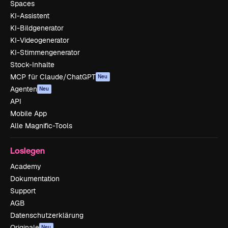
Spaces
KI-Assistent
KI-Bildgenerator
KI-Videogenerator
KI-Stimmengenerator
Stock-Inhalte
MCP für Claude/ChatGPT
Neu
Agenten
Neu
API
Mobile App
Alle Magnific-Tools
Loslegen
Academy
Dokumentation
Support
AGB
Datenschutzerklärung
Originale
Neu