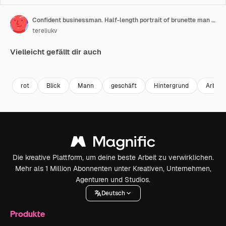
Confident businessman. Half-length portrait of brunette man isolated on claret studio. Young businessman in dark suit smiling on camera.
tereliukv
Vielleicht gefällt dir auch
Premium
Premium
Premium
Premium
rot
Blick
Mann
geschäft
Hintergrund
Arbeit
Die kreative Plattform, um deine beste Arbeit zu verwirklichen.
Mehr als 1 Million Abonnenten unter Kreativen, Unternehmen,
Agenturen und Studios.
Deutsch
Produkte