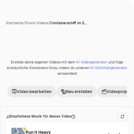
Startseite
/
Stock
/
Videos
/
Containerschiff im E…
Erstelle deine eigenen Videos mit dem
KI-Videogenerator
und füge
Premium
erstaunliche Voiceovers hinzu, indem du unseren
KI-Stimmengenerator
verwendest
Video bearbeiten
Neu erstellen
Videoprojekt 
Empfohlene Musik für dieses Video
Run It Heavy