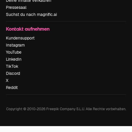
Deine Inhalte verkaufen
Pressesaal
Suchst du nach magnific.ai
Kontakt aufnehmen
Kundensupport
Instagram
YouTube
LinkedIn
TikTok
Discord
X
Reddit
Copyright © 2010-
2026
Freepik Company S.L.U.
Alle Rechte vorbehalten
.