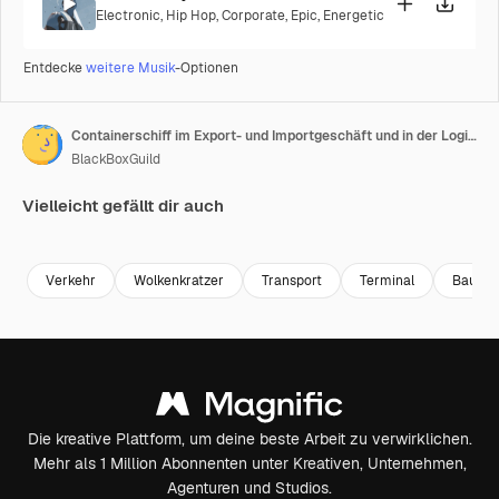
Electronic
,
Hip Hop
,
Corporate
,
Epic
,
Energetic
Entdecke
weitere Musik
-Optionen
Containerschiff im Export- und Importgeschäft und in der Logistik
BlackBoxGuild
Vielleicht gefällt dir auch
Premium
Premium
Premium
Premium
Verkehr
Wolkenkratzer
Transport
Terminal
Bau
Die kreative Plattform, um deine beste Arbeit zu verwirklichen.
Mehr als 1 Million Abonnenten unter Kreativen, Unternehmen,
Agenturen und Studios.