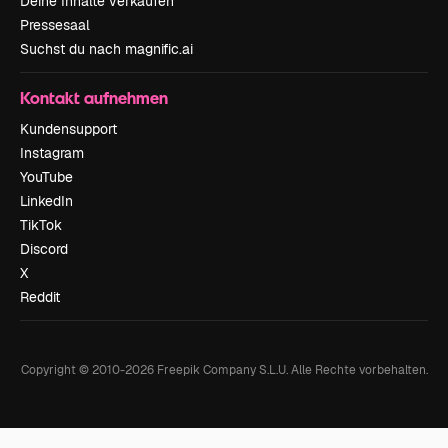
Deine Inhalte verkaufen
Pressesaal
Suchst du nach magnific.ai
Kontakt aufnehmen
Kundensupport
Instagram
YouTube
LinkedIn
TikTok
Discord
X
Reddit
Copyright © 2010-
2026
Freepik Company S.L.U.
Alle Rechte vorbehalten
.