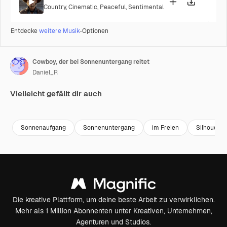
Country
,
Cinematic
,
Peaceful
,
Sentimental
Entdecke
weitere Musik
-Optionen
Cowboy, der bei Sonnenuntergang reitet
Daniel_R
Vielleicht gefällt dir auch
Premium
Premium
Generiert von KI
Premium
Premium
Sonnenaufgang
Sonnenuntergang
im Freien
Silhouette
Die kreative Plattform, um deine beste Arbeit zu verwirklichen.
Mehr als 1 Million Abonnenten unter Kreativen, Unternehmen,
Agenturen und Studios.