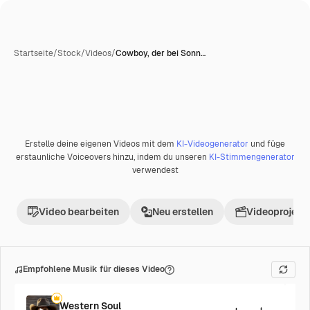
Startseite
/
Stock
/
Videos
/
Cowboy, der bei Sonn…
KI-generiert
Erstelle deine eigenen Videos mit dem
KI-Videogenerator
und füge
Premium
erstaunliche Voiceovers hinzu, indem du unseren
KI-Stimmengenerator
verwendest
Video bearbeiten
Neu erstellen
Videoprojekt 
Empfohlene Musik für dieses Video
Western Soul