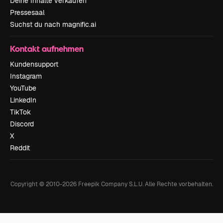
Deine Inhalte verkaufen
Pressesaal
Suchst du nach magnific.ai
Kontakt aufnehmen
Kundensupport
Instagram
YouTube
LinkedIn
TikTok
Discord
X
Reddit
Copyright © 2010-
2026
Freepik Company S.L.U.
Alle Rechte vorbehalten
.