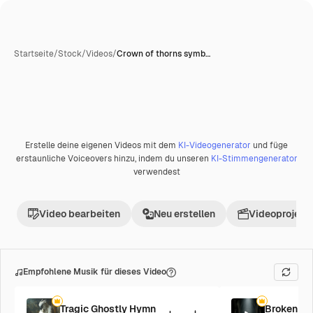
Startseite
/
Stock
/
Videos
/
Crown of thorns symb…
KI-generiert
Erstelle deine eigenen Videos mit dem
KI-Videogenerator
und füge
Premium
erstaunliche Voiceovers hinzu, indem du unseren
KI-Stimmengenerator
verwendest
Video bearbeiten
Neu erstellen
Videoprojekt 
Empfohlene Musik für dieses Video
Tragic Ghostly Hymn
Broken So