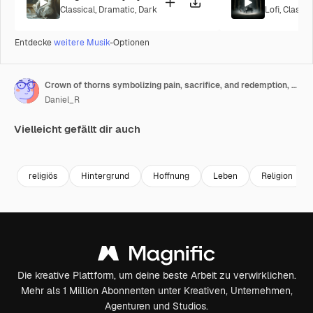
Classical
,
Dramatic
,
Dark
Lofi
,
Classic
Entdecke
weitere Musik
-Optionen
Crown of thorns symbolizing pain, sacrifice, and redemption, casting a poignant shadow on a dark background, evoking themes of suffering, resilience, and spiritual significance
Daniel_R
Vielleicht gefällt dir auch
Premium
Premium
religiös
Hintergrund
Hoffnung
Leben
Religion
Die kreative Plattform, um deine beste Arbeit zu verwirklichen.
Mehr als 1 Million Abonnenten unter Kreativen, Unternehmen,
Agenturen und Studios.