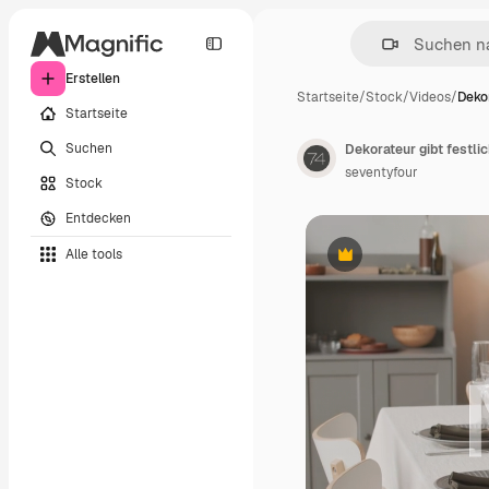
Erstellen
Startseite
/
Stock
/
Videos
/
Dekor
Startseite
Suchen
Dekorateur gibt festli
seventyfour
Stock
Entdecken
Alle tools
Premium