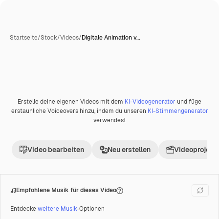
Startseite
/
Stock
/
Videos
/
Digitale Animation v…
KI-generiert
Erstelle deine eigenen Videos mit dem
KI-Videogenerator
und füge
Premium
erstaunliche Voiceovers hinzu, indem du unseren
KI-Stimmengenerator
verwendest
Video bearbeiten
Neu erstellen
Videoprojekt 
Empfohlene Musik für dieses Video
Entdecke
weitere Musik
-Optionen