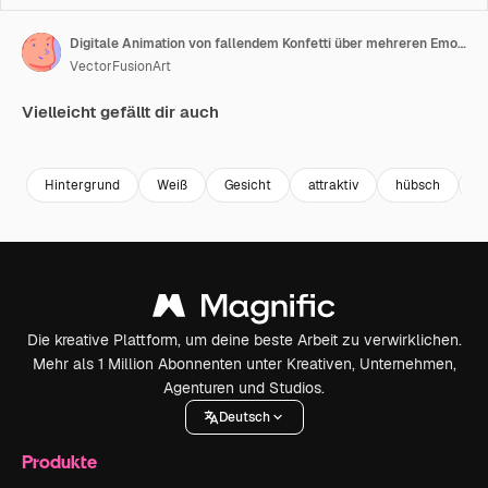
Digitale Animation von fallendem Konfetti über mehreren Emoji-Gesichtern vor weißem Hintergrund
VectorFusionArt
Vielleicht gefällt dir auch
Premium
Premium
Generiert von KI
Premium
Premium
Generiert v
Hintergrund
Weiß
Gesicht
attraktiv
hübsch
M
Die kreative Plattform, um deine beste Arbeit zu verwirklichen.
Mehr als 1 Million Abonnenten unter Kreativen, Unternehmen,
Agenturen und Studios.
Deutsch
Produkte