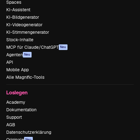
Spaces
KI-Assistent
KI-Bildgenerator
KI-Videogenerator
KI-Stimmengenerator
Stock-Inhalte
MCP für Claude/ChatGPT
Neu
Agenten
Neu
API
Mobile App
Alle Magnific-Tools
Loslegen
Academy
Dokumentation
Support
AGB
Datenschutzerklärung
Originale
Neu