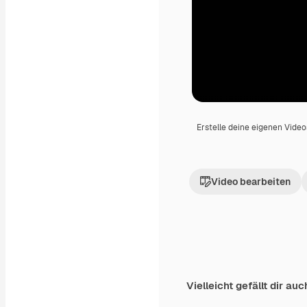
Erstelle deine eigenen Vide
Video bearbeiten
Vielleicht gefällt dir auc
Premium
Premium
Generiert von KI