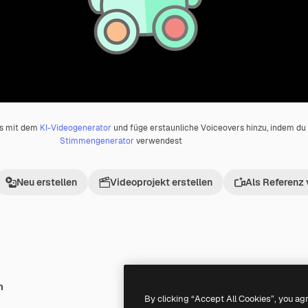
os mit dem
KI-Videogenerator
und füge erstaunliche Voiceovers hinzu, indem d
Stimmengenerator
verwendest
Neu erstellen
Videoprojekt erstellen
Als Referenz
h
Premium
Premium
By clicking “Accept All Cookies”, you ag