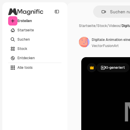
Erstellen
Startseite
/
Stock
/
Videos
/
Digit
Startseite
Suchen
Digitale Animation ei
VectorFusionArt
Stock
Entdecken
Alle tools
KI-generiert
Premium