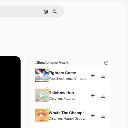
Nach Bild suchen
Suchen
Empfohlene Musik
Fighters Game
Pop
,
Electronic
,
Children
,
Synthwave
,
Epic
,
Energe
Rainbow Hop
Children
,
Playful
Whula The Champi Dog
Children
,
Happy
,
Groovy
,
Energetic
,
Playful