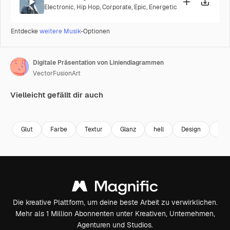
Electronic
,
Hip Hop
,
Corporate
,
Epic
,
Energetic
Entdecke
weitere Musik
-Optionen
Digitale Präsentation von Liniendiagrammen
VectorFusionArt
Vielleicht gefällt dir auch
Premium
Premium
Generiert von KI
Premium
Premium
Generiert v
Glut
Farbe
Textur
Glanz
hell
Design
abs
Die kreative Plattform, um deine beste Arbeit zu verwirklichen.
Mehr als 1 Million Abonnenten unter Kreativen, Unternehmen,
Agenturen und Studios.