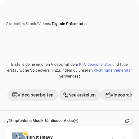
Startseite
/
Stock
/
Videos
/
Digitale Präsentatio…
KI-generiert
Erstelle deine eigenen Videos mit dem
KI-Videogenerator
und füge
Premium
erstaunliche Voiceovers hinzu, indem du unseren
KI-Stimmengenerator
verwendest
Video bearbeiten
Neu erstellen
Videoprojekt 
Empfohlene Musik für dieses Video
Run It Heavy