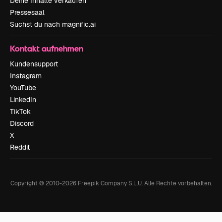
Deine Inhalte verkaufen
Pressesaal
Suchst du nach magnific.ai
Kontakt aufnehmen
Kundensupport
Instagram
YouTube
LinkedIn
TikTok
Discord
X
Reddit
Copyright © 2010-
2026
Freepik Company S.L.U.
Alle Rechte vorbehalten
.