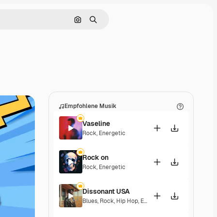
Nach Bild suchen
Suchen
Empfohlene Musik
Vaseline
Rock
,
Energetic
Rock on
Rock
,
Energetic
Dissonant USA
Blues
,
Rock
,
Hip Hop
,
Epic
,
Energetic
,
Exciting