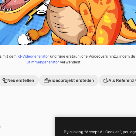
os mit dem
KI-Videogenerator
und füge erstaunliche Voiceovers hinzu, indem d
Stimmengenerator
verwendest
Neu erstellen
Videoprojekt erstellen
Als Referenz
h
Premium
Premium
By clicking “Accept All Cookies”, you ag