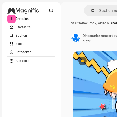
Erstellen
Startseite
/
Stock
/
Videos
/
Dinos
Startseite
Suchen
Dinosaurier reagiert a
brgfx
Stock
Entdecken
Alle tools
Premium