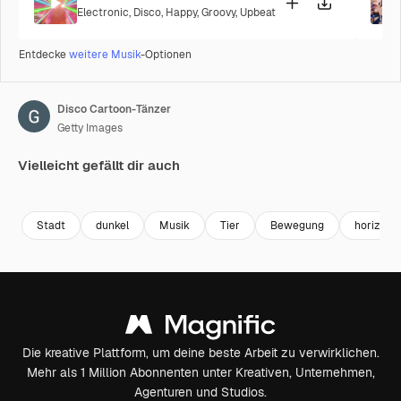
Electronic
,
Disco
,
Happy
,
Groovy
,
Upbeat
Entdecke
weitere Musik
-Optionen
Disco Cartoon-Tänzer
Getty Images
Vielleicht gefällt dir auch
Premium
Premium
Premium
Premium
Stadt
dunkel
Musik
Tier
Bewegung
horizonta
Die kreative Plattform, um deine beste Arbeit zu verwirklichen.
Mehr als 1 Million Abonnenten unter Kreativen, Unternehmen,
Agenturen und Studios.