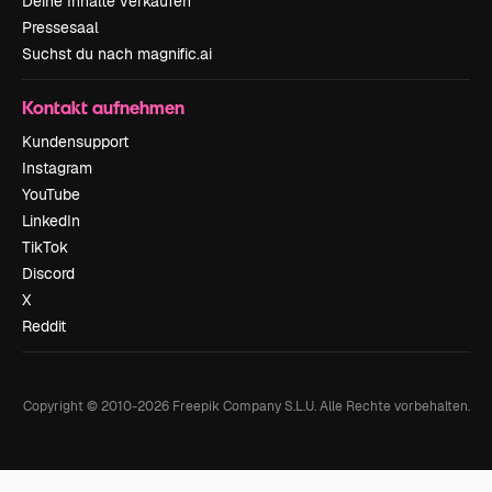
Deine Inhalte verkaufen
Pressesaal
Suchst du nach magnific.ai
Kontakt aufnehmen
Kundensupport
Instagram
YouTube
LinkedIn
TikTok
Discord
X
Reddit
Copyright © 2010-
2026
Freepik Company S.L.U.
Alle Rechte vorbehalten
.