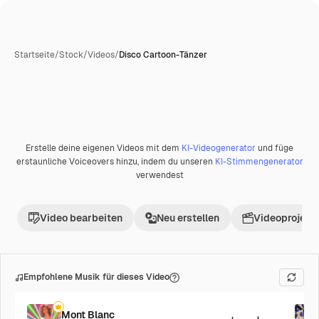
Startseite
/
Stock
/
Videos
/
Disco Cartoon-Tänzer
Erstelle deine eigenen Videos mit dem
KI-Videogenerator
und füge
Premium
erstaunliche Voiceovers hinzu, indem du unseren
KI-Stimmengenerator
verwendest
Video bearbeiten
Neu erstellen
Videoprojekt 
Empfohlene Musik für dieses Video
Mont Blanc