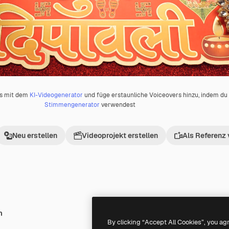
os mit dem
KI-Videogenerator
und füge erstaunliche Voiceovers hinzu, indem d
Stimmengenerator
verwendest
Neu erstellen
Videoprojekt erstellen
Als Referenz
h
Premium
Premium
By clicking “Accept All Cookies”, you ag