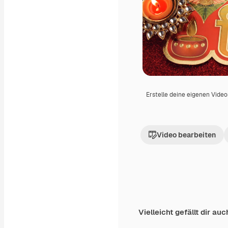
Erstelle deine eigenen Vide
Video bearbeiten
Vielleicht gefällt dir auc
Premium
Premium