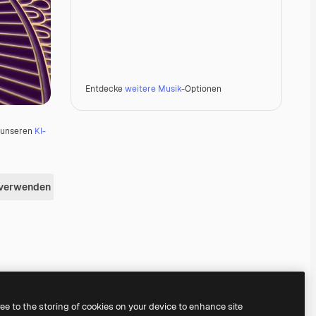
Entdecke
weitere Musik
-Optionen
u unseren
KI-
 verwenden
Premium
Premium
Premium
Premium
ree to the storing of cookies on your device to enhance site