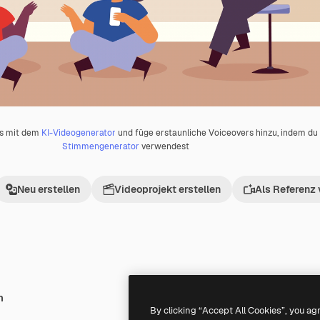
os mit dem
KI-Videogenerator
und füge erstaunliche Voiceovers hinzu, indem d
Stimmengenerator
verwendest
Neu erstellen
Videoprojekt erstellen
Als Referenz
h
Premium
Premium
By clicking “Accept All Cookies”, you ag