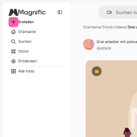
Erstellen
Startseite
/
Stock
/
Videos
/
Drei 
Startseite
Suchen
Drei arbeiter mit anim
djvstock
Stock
Entdecken
Alle tools
Premium