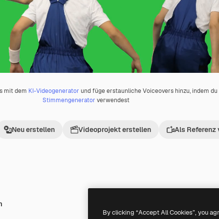
os mit dem
KI-Videogenerator
und füge erstaunliche Voiceovers hinzu, indem d
Stimmengenerator
verwendest
Neu erstellen
Videoprojekt erstellen
Als Referenz
h
Premium
Premium
By clicking “Accept All Cookies”, you ag