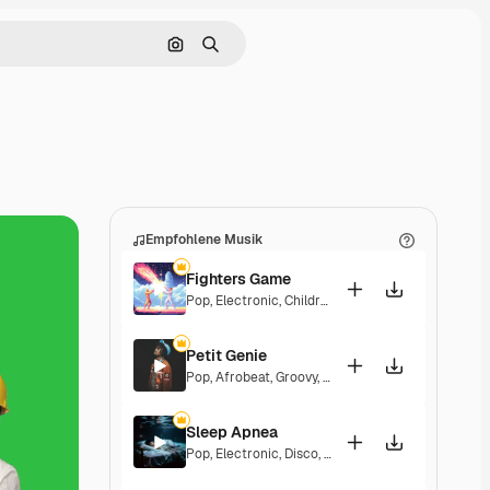
Nach Bild suchen
Suchen
Empfohlene Musik
Fighters Game
Pop
,
Electronic
,
Children
,
Synthwave
,
Epic
,
Energe
Petit Genie
Pop
,
Afrobeat
,
Groovy
,
Energetic
,
Upbeat
Sleep Apnea
Pop
,
Electronic
,
Disco
,
Groovy
,
Energetic
,
Soulful
,