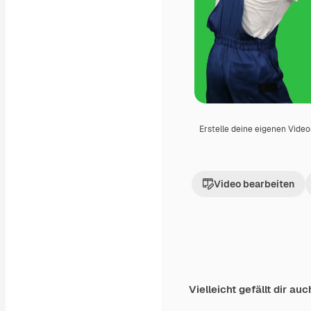
Erstelle deine eigenen Vide
Video bearbeiten
Vielleicht gefällt dir auc
Premium
Premium