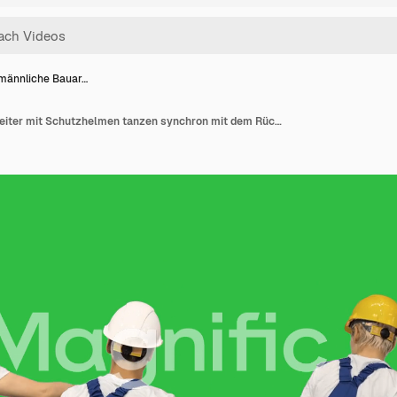
 männliche Bauar…
Drei männliche Bauarbeiter mit Schutzhelmen tanzen synchron mit dem Rücken zur Kamera auf einem Greenscreen, Chroma Key.