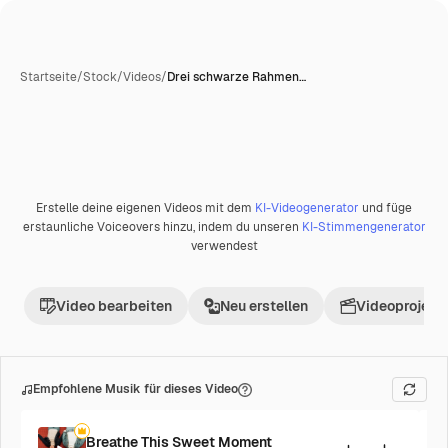
Startseite
/
Stock
/
Videos
/
Drei schwarze Rahmen…
KI-generiert
Erstelle deine eigenen Videos mit dem
KI-Videogenerator
und füge
Premium
erstaunliche Voiceovers hinzu, indem du unseren
KI-Stimmengenerator
verwendest
Video bearbeiten
Neu erstellen
Videoprojekt 
Empfohlene Musik für dieses Video
Breathe This Sweet Moment