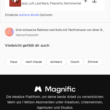
Jazz
,
Lofi
,
Laid Back
,
Peaceful
,
Sentimental
Entdecke
weitere Musik
-Optionen
Drei schwarze Rahmen und Sofa mit Textfreiraum vor einer Backsteinmauer
VectorFusionArt
Vielleicht gefällt dir auch
Premium
Premium
Generiert von KI
Premium
Premium
Generiert v
Haus
nach Hause
schwarz
Couch
Zimmer
L
Die kreative Plattform, um deine beste Arbeit zu verwirklichen.
Mehr als 1 Million Abonnenten unter Kreativen, Unternehmen,
Agenturen und Studios.