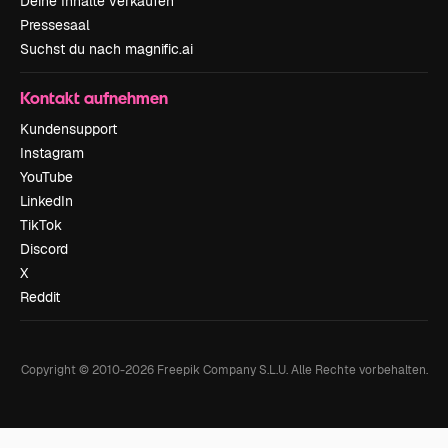
Deine Inhalte verkaufen
Pressesaal
Suchst du nach magnific.ai
Kontakt aufnehmen
Kundensupport
Instagram
YouTube
LinkedIn
TikTok
Discord
X
Reddit
Copyright © 2010-
2026
Freepik Company S.L.U.
Alle Rechte vorbehalten
.