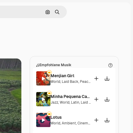
Nach Bild suchen
Suchen
Empfohlene Musik
Menjian Girl
World
,
Laid Back
,
Peaceful
,
Hopeful
,
Sentimental
Minha Pequena Casa Rosa
Jazz
,
World
,
Latin
,
Laid Back
,
Peaceful
,
Sentiment
Lotus
World
,
Ambient
,
Cinematic
,
Laid Back
,
Peaceful
,
H