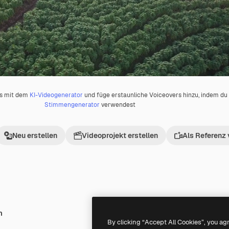
os mit dem
KI-Videogenerator
und füge erstaunliche Voiceovers hinzu, indem d
Stimmengenerator
verwendest
Neu erstellen
Videoprojekt erstellen
Als Referenz
h
Premium
Premium
By clicking “Accept All Cookies”, you ag