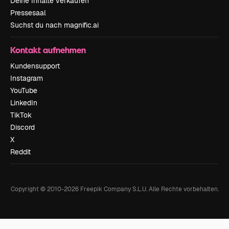
Deine Inhalte verkaufen
Pressesaal
Suchst du nach magnific.ai
Kontakt aufnehmen
Kundensupport
Instagram
YouTube
LinkedIn
TikTok
Discord
X
Reddit
Copyright © 2010-
2026
Freepik Company S.L.U.
Alle Rechte vorbehalten
.