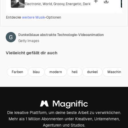
Electronic
,
World
,
Groovy
,
Energetic
,
Dark
Entdecke
weitere Musik
-Optionen
Dunkelblaue abstrakte Technologie-Videoanimation
Getty Images
Vielleicht gefällt dir auch
Premium
Premium
Farben
blau
modern
hell
dunkel
Maschinenb
Die kreative Plattform, um deine beste Arbeit zu verwirklichen.
Mehr als 1 Million Abonnenten unter Kreativen, Unternehmen,
Agenturen und Studios.