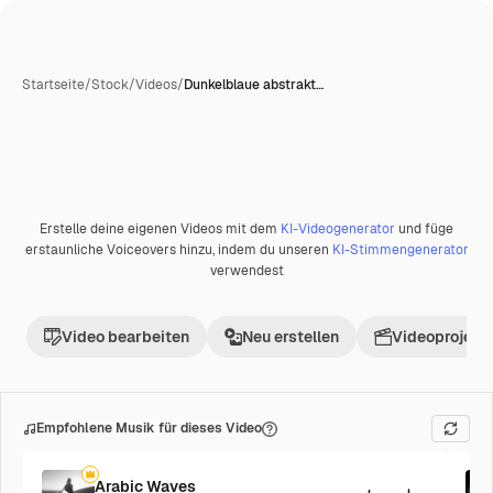
Startseite
/
Stock
/
Videos
/
Dunkelblaue abstrakt…
Erstelle deine eigenen Videos mit dem
KI-Videogenerator
und füge
Premium
erstaunliche Voiceovers hinzu, indem du unseren
KI-Stimmengenerator
verwendest
Video bearbeiten
Neu erstellen
Videoprojekt 
Empfohlene Musik für dieses Video
Arabic Waves