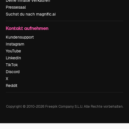
Deine Inhalte verkaufen
Pressesaal
Suchst du nach magnific.ai
Kontakt aufnehmen
Kundensupport
Instagram
YouTube
LinkedIn
TikTok
Discord
X
Reddit
Copyright © 2010-
2026
Freepik Company S.L.U.
Alle Rechte vorbehalten
.