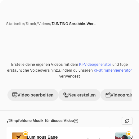
Startseite
/
Stock
/
Videos
/
DUNTING Scrabble-Wor…
Erstelle deine eigenen Videos mit dem
KI-Videogenerator
und füge
Premium
erstaunliche Voiceovers hinzu, indem du unseren
KI-Stimmengenerator
verwendest
Video bearbeiten
Neu erstellen
Videoprojekt 
Empfohlene Musik für dieses Video
Luminous Ease
Jaz