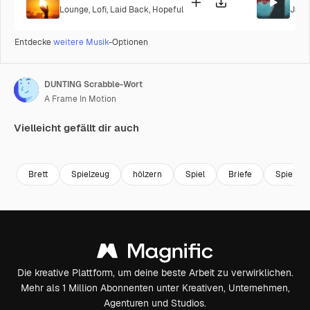
Lounge
,
Lofi
,
Laid Back
,
Hopeful
Jazz
Entdecke
weitere Musik
-Optionen
DUNTING Scrabble-Wort
A Frame In Motion
Vielleicht gefällt dir auch
Premium
Premium
Premium
Premium
Brett
Spielzeug
hölzern
Spiel
Briefe
Spielzeu
Die kreative Plattform, um deine beste Arbeit zu verwirklichen.
Mehr als 1 Million Abonnenten unter Kreativen, Unternehmen,
Agenturen und Studios.