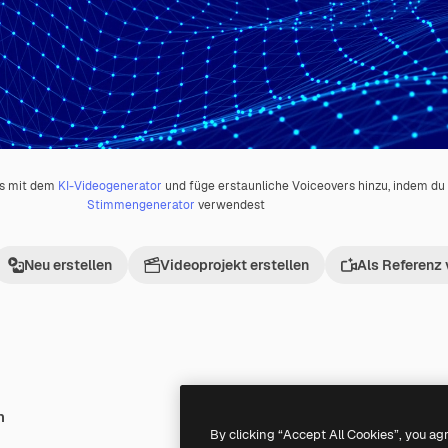
os mit dem
KI-Videogenerator
und füge erstaunliche Voiceovers hinzu, indem d
Stimmengenerator
verwendest
Neu erstellen
Videoprojekt erstellen
Als Referenz
h
Premium
Premium
By clicking “Accept All Cookies”, you ag