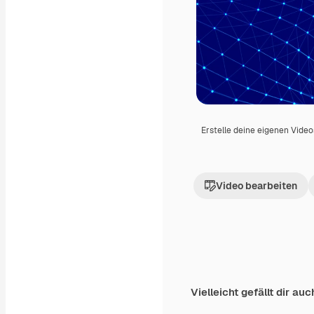
Erstelle deine eigenen Vide
Video bearbeiten
Vielleicht gefällt dir auc
Premium
Premium