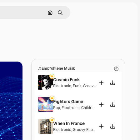
Nach Bild suchen
Suchen
Empfohlene Musik
Cosmic Funk
Electronic
,
Funk
,
Groovy
,
Energetic
Fighters Game
Pop
,
Electronic
,
Children
,
Synthwave
,
Epic
,
Energe
When In France
Electronic
,
Groovy
,
Energetic
,
Playful
,
Exciting