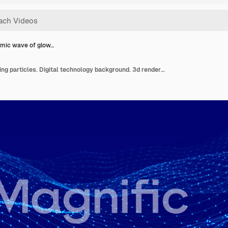
mic wave of glow…
Dynamic wave of glowing particles. Digital technology background. 3d rendering. Seamless loop. 4k