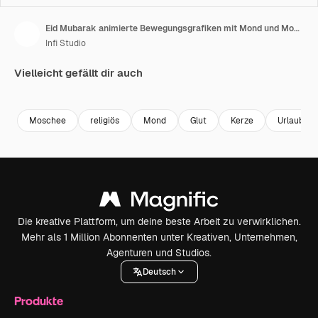
Eid Mubarak animierte Bewegungsgrafiken mit Mond und Moschee mit islamischem grünem Mandala-Hintergrund
Infi Studio
Vielleicht gefällt dir auch
Premium
Premium
Generiert von KI
Premium
Premium
Moschee
religiös
Mond
Glut
Kerze
Urlaub
Die kreative Plattform, um deine beste Arbeit zu verwirklichen.
Mehr als 1 Million Abonnenten unter Kreativen, Unternehmen,
Agenturen und Studios.
Deutsch
Produkte