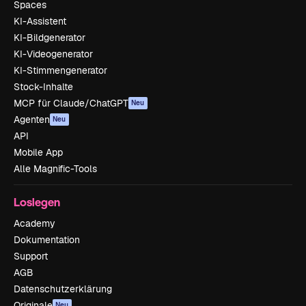
Spaces
KI-Assistent
KI-Bildgenerator
KI-Videogenerator
KI-Stimmengenerator
Stock-Inhalte
MCP für Claude/ChatGPT
Neu
Agenten
Neu
API
Mobile App
Alle Magnific-Tools
Loslegen
Academy
Dokumentation
Support
AGB
Datenschutzerklärung
Originale
Neu