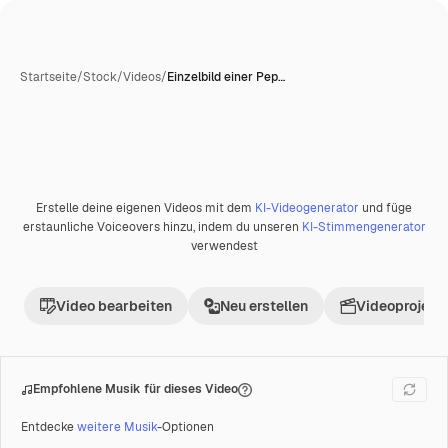
Startseite
/
Stock
/
Videos
/
Einzelbild einer Pep…
Erstelle deine eigenen Videos mit dem
KI-Videogenerator
und füge
Premium
erstaunliche Voiceovers hinzu, indem du unseren
KI-Stimmengenerator
verwendest
Video bearbeiten
Neu erstellen
Videoprojekt 
Empfohlene Musik für dieses Video
Entdecke
weitere Musik
-Optionen