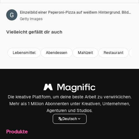
Einzelbild einer Peperoni-Pizza auf weißem Hintergrund. Bildmaterial. Dieses Bild ist perfekt, um Ihre Restaurantmenüs zu gestalten. Besuchen Sie meine Seite. Sie werden ein Bild für jede in Ihrem Café oder Restaurant verkaufte Pizza finden.
Getty Images
Vielleicht gefällt dir auch
Premium
Premium
Premium
Premium
Lebensmittel
Abendessen
Mahlzeit
Restaurant
Kr
Die kreative Plattform, um deine beste Arbeit zu verwirklichen.
Mehr als 1 Million Abonnenten unter Kreativen, Unternehmen,
Agenturen und Studios.
Deutsch
Produkte