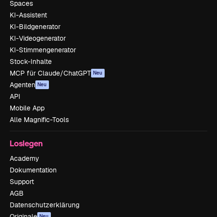
Spaces
KI-Assistent
KI-Bildgenerator
KI-Videogenerator
KI-Stimmengenerator
Stock-Inhalte
MCP für Claude/ChatGPT
Neu
Agenten
Neu
API
Mobile App
Alle Magnific-Tools
Loslegen
Academy
Dokumentation
Support
AGB
Datenschutzerklärung
Originale
Neu