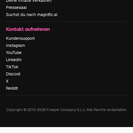
Deine Inhalte verkaufen
Pressesaal
Suchst du nach magnific.ai
Kontakt aufnehmen
Kundensupport
Instagram
YouTube
LinkedIn
TikTok
Discord
X
Reddit
Copyright © 2010-
2026
Freepik Company S.L.U.
Alle Rechte vorbehalten
.