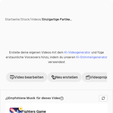
Startseite
/
Stock
/
Videos
/
Einzigartige Partike…
Erstelle deine eigenen Videos mit dem
KI-Videogenerator
und füge
Premium
erstaunliche Voiceovers hinzu, indem du unseren
KI-Stimmengenerator
verwendest
Video bearbeiten
Neu erstellen
Videoprojekt 
Empfohlene Musik für dieses Video
Fighters Game