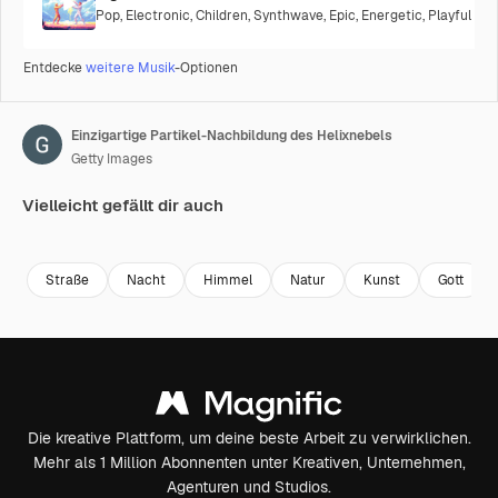
Pop
,
Electronic
,
Children
,
Synthwave
,
Epic
,
Energetic
,
Playful
Entdecke
weitere Musik
-Optionen
Einzigartige Partikel-Nachbildung des Helixnebels
Getty Images
Vielleicht gefällt dir auch
Premium
Premium
Premium
Premium
Straße
Nacht
Himmel
Natur
Kunst
Gott
Die kreative Plattform, um deine beste Arbeit zu verwirklichen.
Mehr als 1 Million Abonnenten unter Kreativen, Unternehmen,
Agenturen und Studios.