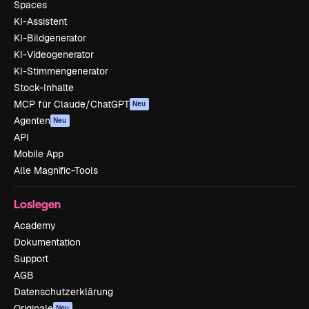
Spaces
KI-Assistent
KI-Bildgenerator
KI-Videogenerator
KI-Stimmengenerator
Stock-Inhalte
MCP für Claude/ChatGPT
Neu
Agenten
Neu
API
Mobile App
Alle Magnific-Tools
Loslegen
Academy
Dokumentation
Support
AGB
Datenschutzerklärung
Originale
Neu