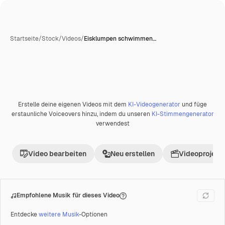
Startseite
/
Stock
/
Videos
/
Eisklumpen schwimmen…
Erstelle deine eigenen Videos mit dem
KI-Videogenerator
und füge
Premium
erstaunliche Voiceovers hinzu, indem du unseren
KI-Stimmengenerator
verwendest
Video bearbeiten
Neu erstellen
Videoprojekt 
Empfohlene Musik für dieses Video
Entdecke
weitere Musik
-Optionen