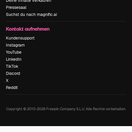
Deine Inhalte verkaufen
Pressesaal
Suchst du nach magnific.ai
Kontakt aufnehmen
Kundensupport
Instagram
YouTube
LinkedIn
TikTok
Discord
X
Reddit
Copyright © 2010-
2026
Freepik Company S.L.U.
Alle Rechte vorbehalten
.