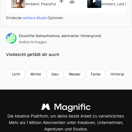
Ambient
,
Peaceful
Ambient
,
Laid Bac
Entdecke
weitere Musik
-Optionen
Eiswürfel Nahaufnahme, abstrakter Hintergrund.
Andrei Armiagov
Vielleicht gefällt dir auch
Premium
Premium
Premium
Premium
Licht
Winter
blau
Wasser
Farbe
Hintergrund
Die kreative Plattform, um deine beste Arbeit zu verwirklichen.
Mehr als 1 Million Abonnenten unter Kreativen, Unternehmen,
Agenturen und Studios.