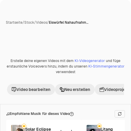
Startseite
/
Stock
/
Videos
/
Eiswürfel Nahaufnahm…
Erstelle deine eigenen Videos mit dem
KI-Videogenerator
und füge
Premium
erstaunliche Voiceovers hinzu, indem du unseren
KI-Stimmengenerator
verwendest
Video bearbeiten
Neu erstellen
Videoprojekt 
Empfohlene Musik für dieses Video
Solar Eclipse
Litang