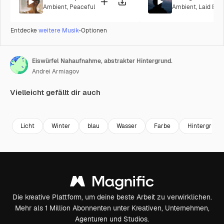
Ambient
,
Peaceful
Ambient
,
Laid Bac
Entdecke
weitere Musik
-Optionen
Eiswürfel Nahaufnahme, abstrakter Hintergrund.
Andrei Armiagov
Vielleicht gefällt dir auch
Premium
Premium
Premium
Premium
Licht
Winter
blau
Wasser
Farbe
Hintergrund
Die kreative Plattform, um deine beste Arbeit zu verwirklichen.
Mehr als 1 Million Abonnenten unter Kreativen, Unternehmen,
Agenturen und Studios.