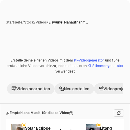
Startseite
/
Stock
/
Videos
/
Eiswürfel Nahaufnahm…
Erstelle deine eigenen Videos mit dem
KI-Videogenerator
und füge
Premium
erstaunliche Voiceovers hinzu, indem du unseren
KI-Stimmengenerator
verwendest
Video bearbeiten
Neu erstellen
Videoprojekt 
Empfohlene Musik für dieses Video
Solar Eclipse
Litang