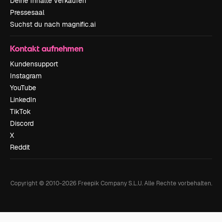
Deine Inhalte verkaufen
Pressesaal
Suchst du nach magnific.ai
Kontakt aufnehmen
Kundensupport
Instagram
YouTube
LinkedIn
TikTok
Discord
X
Reddit
Copyright © 2010-
2026
Freepik Company S.L.U.
Alle Rechte vorbehalten
.