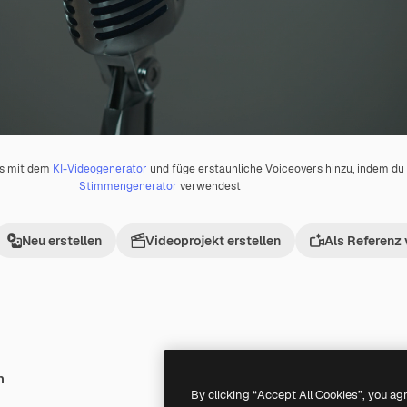
os mit dem
KI-Videogenerator
und füge erstaunliche Voiceovers hinzu, indem d
Stimmengenerator
verwendest
Neu erstellen
Videoprojekt erstellen
Als Referenz
h
Premium
Premium
By clicking “Accept All Cookies”, you ag