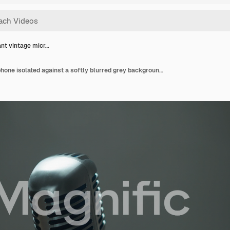
ant vintage micr…
Elegant vintage microphone isolated against a softly blurred grey background, capturing a minimalist aesthetic