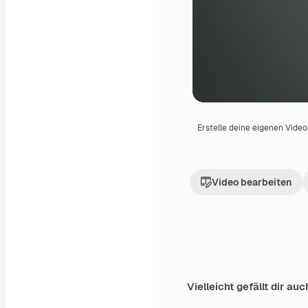
Erstelle deine eigenen Vide
Video bearbeiten
Vielleicht gefällt dir auc
Premium
Premium
Generiert von KI