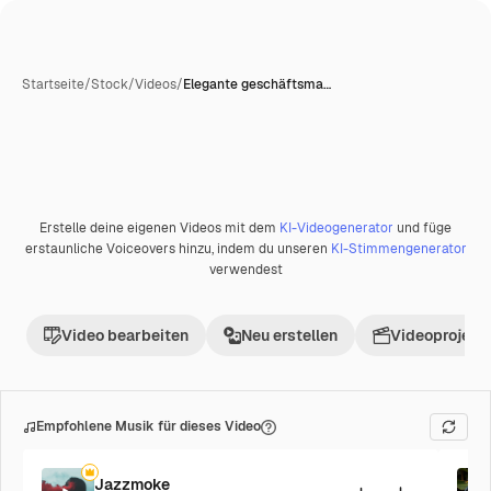
Startseite
/
Stock
/
Videos
/
Elegante geschäftsma…
Erstelle deine eigenen Videos mit dem
KI-Videogenerator
und füge
Premium
erstaunliche Voiceovers hinzu, indem du unseren
KI-Stimmengenerator
verwendest
Video bearbeiten
Neu erstellen
Videoprojekt 
Empfohlene Musik für dieses Video
Jazzmoke