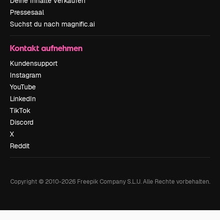
Deine Inhalte verkaufen
Pressesaal
Suchst du nach magnific.ai
Kontakt aufnehmen
Kundensupport
Instagram
YouTube
LinkedIn
TikTok
Discord
X
Reddit
Copyright © 2010-
2026
Freepik Company S.L.U.
Alle Rechte vorbehalten
.