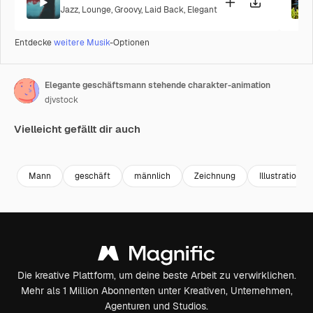
Jazz
,
Lounge
,
Groovy
,
Laid Back
,
Elegant
Entdecke
weitere Musik
-Optionen
Elegante geschäftsmann stehende charakter-animation
djvstock
Vielleicht gefällt dir auch
Premium
Premium
Premium
Premium
Mann
geschäft
männlich
Zeichnung
Illustration
Die kreative Plattform, um deine beste Arbeit zu verwirklichen.
Mehr als 1 Million Abonnenten unter Kreativen, Unternehmen,
Agenturen und Studios.