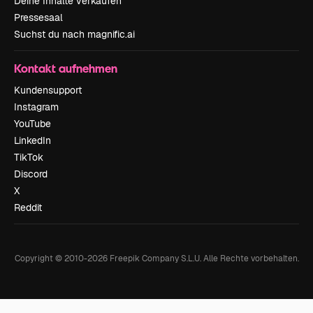
Deine Inhalte verkaufen
Pressesaal
Suchst du nach magnific.ai
Kontakt aufnehmen
Kundensupport
Instagram
YouTube
LinkedIn
TikTok
Discord
X
Reddit
Copyright © 2010-
2026
Freepik Company S.L.U.
Alle Rechte vorbehalten
.