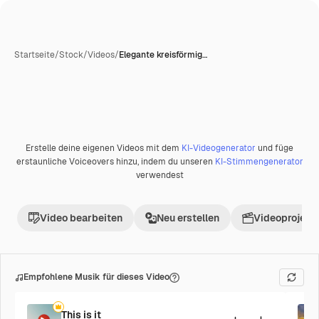
Startseite
/
Stock
/
Videos
/
Elegante kreisförmig…
Erstelle deine eigenen Videos mit dem
KI-Videogenerator
und füge
Premium
erstaunliche Voiceovers hinzu, indem du unseren
KI-Stimmengenerator
verwendest
Video bearbeiten
Neu erstellen
Videoprojekt 
Empfohlene Musik für dieses Video
This is it