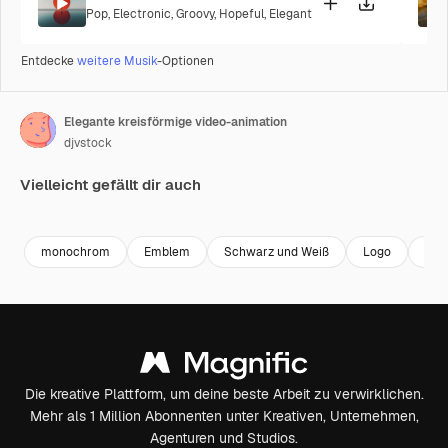
Pop
,
Electronic
,
Groovy
,
Hopeful
,
Elegant
Entdecke
weitere Musik
-Optionen
Elegante kreisförmige video-animation
djvstock
Vielleicht gefällt dir auch
Premium
Premium
Premium
Premium
monochrom
Emblem
Schwarz und Weiß
Logo
Far
Die kreative Plattform, um deine beste Arbeit zu verwirklichen.
Mehr als 1 Million Abonnenten unter Kreativen, Unternehmen,
Agenturen und Studios.