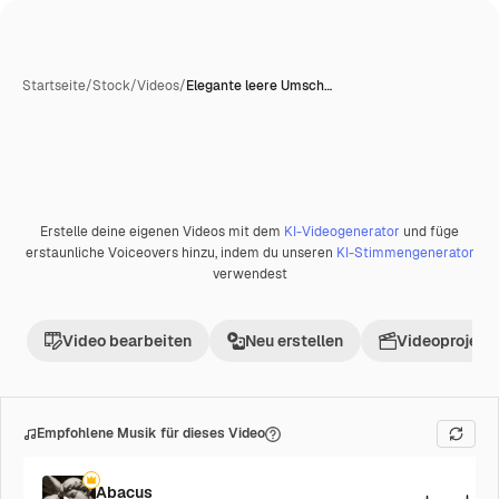
Startseite
/
Stock
/
Videos
/
Elegante leere Umsch…
KI-generiert
Erstelle deine eigenen Videos mit dem
KI-Videogenerator
und füge
Premium
erstaunliche Voiceovers hinzu, indem du unseren
KI-Stimmengenerator
verwendest
Video bearbeiten
Neu erstellen
Videoprojekt 
Empfohlene Musik für dieses Video
Abacus