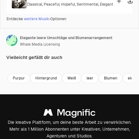
Classical
,
Peaceful
,
Hopeful
,
Sentimental
,
Elegant
Entdecke
weitere Musik
-Optionen
Elegante leere Umschläge und Blumenarrangement
Whale Media Licensing
Vielleicht gefällt dir auch
Premium
Premium
Premium
Premium
Generiert v
Purpur
Hintergrund
Weiß
leer
Blumen
elega
Die kreative Plattform, um deine beste Arbeit zu verwirklichen.
Mehr als 1 Million Abonnenten unter Kreativen, Unternehmen,
Agenturen und Studios.