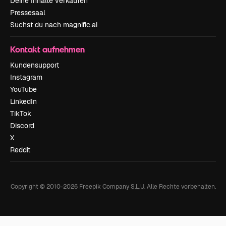
Deine Inhalte verkaufen
Pressesaal
Suchst du nach magnific.ai
Kontakt aufnehmen
Kundensupport
Instagram
YouTube
LinkedIn
TikTok
Discord
X
Reddit
Copyright © 2010-
2026
Freepik Company S.L.U.
Alle Rechte vorbehalten
.