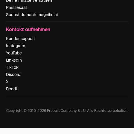
Deine Inhalte verkaufen
Pressesaal
Suchst du nach magnific.ai
Kontakt aufnehmen
Kundensupport
Instagram
YouTube
LinkedIn
TikTok
Discord
X
Reddit
Copyright © 2010-
2026
Freepik Company S.L.U.
Alle Rechte vorbehalten
.