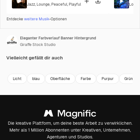
Jazz
,
Lounge
,
Peaceful
,
Playful
Loung
Entdecke
weitere Musik
-Optionen
Eleganter Farbverlauf Banner Hintergrund
Giraffe Stock Studio
Vielleicht gefällt dir auch
Premium
Premium
Premium
Premium
Licht
blau
Oberfläche
Farbe
Purpur
Grün
Die kreative Plattform, um deine beste Arbeit zu verwirklichen.
Mehr als 1 Million Abonnenten unter Kreativen, Unternehmen,
Agenturen und Studios.