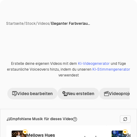
Startseite
/
Stock
/
Videos
/
Eleganter Farbverlau…
Erstelle deine eigenen Videos mit dem
KI-Videogenerator
und füge
Premium
erstaunliche Voiceovers hinzu, indem du unseren
KI-Stimmengenerator
verwendest
Video bearbeiten
Neu erstellen
Videoprojekt 
Empfohlene Musik für dieses Video
Mellows Hues
Galac