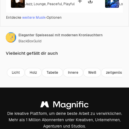
Jazz
,
Lounge
,
Peaceful
,
Playful
Loung
Entdecke
weitere Musik
-Optionen
Eleganter Speisesaal mit modernen Kronleuchtern
BlackBoxGuild
Vielleicht gefällt dir auch
Premium
Premium
Premium
Premium
Licht
Holz
Tabelle
Innere
Weiß
zeitgenössisc
Die kreative Plattform, um deine beste Arbeit zu verwirklichen.
Mehr als 1 Million Abonnenten unter Kreativen, Unternehmen,
Agenturen und Studios.