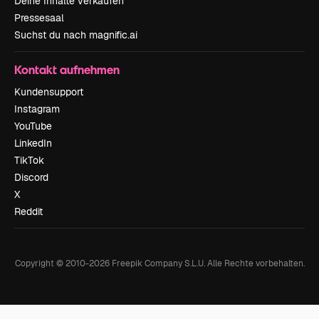
Deine Inhalte verkaufen
Pressesaal
Suchst du nach magnific.ai
Kontakt aufnehmen
Kundensupport
Instagram
YouTube
LinkedIn
TikTok
Discord
X
Reddit
Copyright © 2010-
2026
Freepik Company S.L.U.
Alle Rechte vorbehalten
.