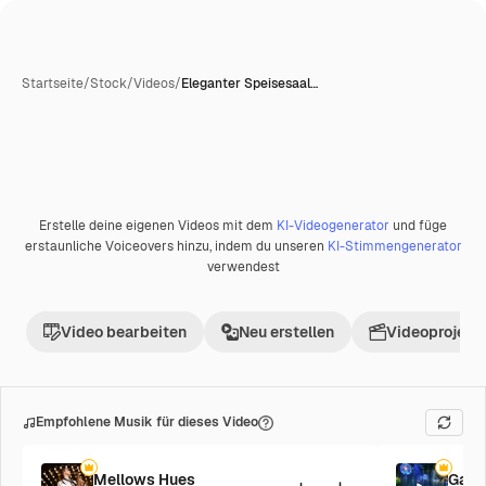
Startseite
/
Stock
/
Videos
/
Eleganter Speisesaal…
Erstelle deine eigenen Videos mit dem
KI-Videogenerator
und füge
Premium
erstaunliche Voiceovers hinzu, indem du unseren
KI-Stimmengenerator
verwendest
Video bearbeiten
Neu erstellen
Videoprojekt 
Empfohlene Musik für dieses Video
Mellows Hues
Galac