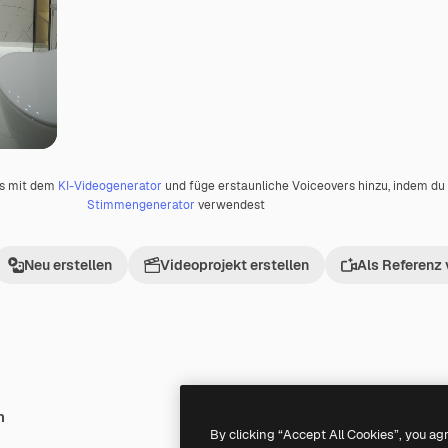
os mit dem
KI-Videogenerator
und füge erstaunliche Voiceovers hinzu, indem d
Stimmengenerator
verwendest
Neu erstellen
Videoprojekt erstellen
Als Referenz
h
Premium
Premium
By clicking “Accept All Cookies”, you ag