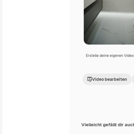
Erstelle deine eigenen Vide
Video bearbeiten
Vielleicht gefällt dir auc
Premium
Premium