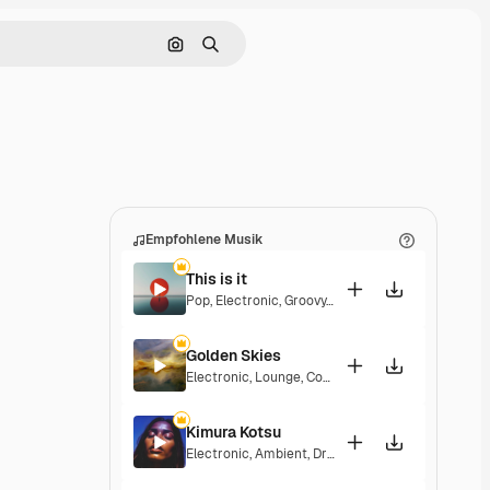
Nach Bild suchen
Suchen
Empfohlene Musik
This is it
Pop
,
Electronic
,
Groovy
,
Hopeful
,
Elegant
Golden Skies
Electronic
,
Lounge
,
Corporate
,
Groovy
,
Laid Back
,
Kimura Kotsu
Electronic
,
Ambient
,
Dramatic
,
Laid Back
,
Melanch