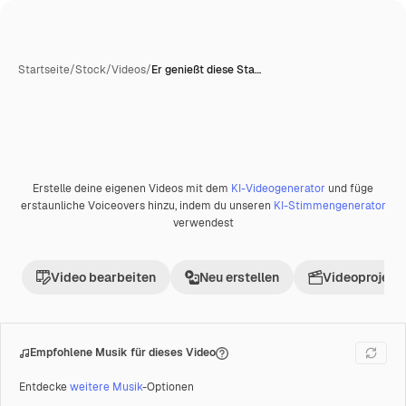
Startseite
/
Stock
/
Videos
/
Er genießt diese Sta…
Erstelle deine eigenen Videos mit dem
KI-Videogenerator
und füge
Premium
erstaunliche Voiceovers hinzu, indem du unseren
KI-Stimmengenerator
verwendest
Video bearbeiten
Neu erstellen
Videoprojekt 
Empfohlene Musik für dieses Video
Entdecke
weitere Musik
-Optionen