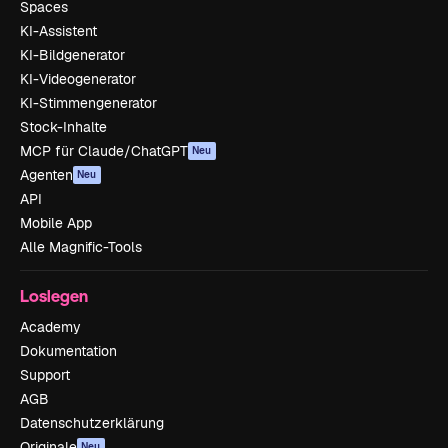
Spaces
KI-Assistent
KI-Bildgenerator
KI-Videogenerator
KI-Stimmengenerator
Stock-Inhalte
MCP für Claude/ChatGPT
Neu
Agenten
Neu
API
Mobile App
Alle Magnific-Tools
Loslegen
Academy
Dokumentation
Support
AGB
Datenschutzerklärung
Originale
Neu