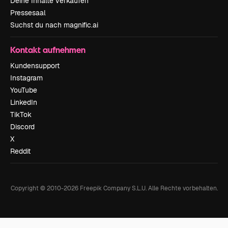
Deine Inhalte verkaufen
Pressesaal
Suchst du nach magnific.ai
Kontakt aufnehmen
Kundensupport
Instagram
YouTube
LinkedIn
TikTok
Discord
X
Reddit
Copyright © 2010-
2026
Freepik Company S.L.U.
Alle Rechte vorbehalten
.