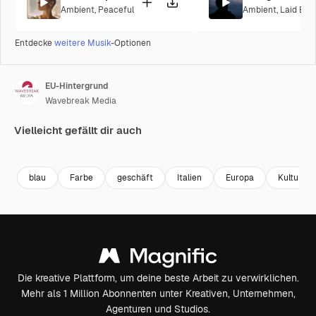
Ambient
,
Peaceful
Ambient
,
Laid Bac
Entdecke
weitere Musik
-Optionen
EU-Hintergrund
Wavebreak Media
Vielleicht gefällt dir auch
Premium
Premium
Generiert von KI
Premium
Premium
Generiert v
blau
Farbe
geschäft
Italien
Europa
Kultur
Die kreative Plattform, um deine beste Arbeit zu verwirklichen.
Mehr als 1 Million Abonnenten unter Kreativen, Unternehmen,
Agenturen und Studios.