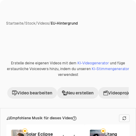
Startseite
/
Stock
/
Videos
/
EU-Hintergrund
Erstelle deine eigenen Videos mit dem
KI-Videogenerator
und füge
Premium
erstaunliche Voiceovers hinzu, indem du unseren
KI-Stimmengenerator
verwendest
Video bearbeiten
Neu erstellen
Videoprojekt 
Empfohlene Musik für dieses Video
Solar Eclipse
Litang